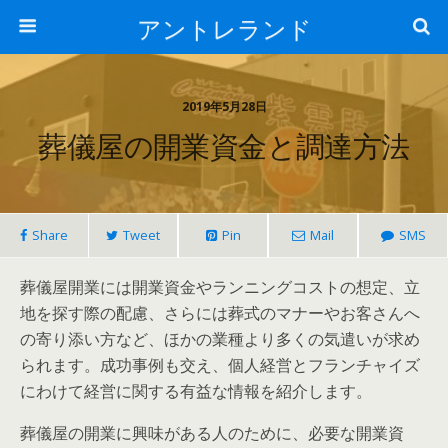
アントレランド
2019年5月28日
葬儀屋の開業資金と調達方法
Share
Tweet
Pin
Mail
SMS
葬儀屋開業には開業資金やランニングコストの想定、立
地を探す際の配慮、さらには葬式のマナーやお客さんへ
の寄り添い方など、ほかの業種より多くの気遣いが求め
られます。成功事例も交え、個人経営とフランチャイズ
にわけて経営に関する有益な情報を紹介します。
葬儀屋の開業に興味がある人のために、必要な開業資