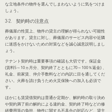
な立地条件の物件を選んでしまわないように気をつけま
しょう。
3-2. 契約時の注意点
葬儀屋の性質上、物件の貸主の理解が得られない可能性
があります。貸主に対し、葬儀屋のサービス内容や近隣
に迷惑をかけないための対策などを誠心誠意説明しまし
ょう。
テナント契約時は重要事項の確認も大切です。保証金
(賃料5～10ヵ月分、契約終了とともに70～100％返金) 、
礼金、前家賃、仲介手数料などの内訳に目を通してくだ
さい。火葬を請け負うため火災保険への加入も必須で
す。
ほかにも賃貸借契約は普通か定期か、解約時の取り決め
や契約満了前の解約による違約金、契約終了時などの修
繕費用等の負担、物件に関する不具合の対応など、貸主