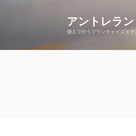
コ
ン
アントレラン
テ
ン
個人で行うフランチャイズモデ
ツ
へ
ス
キ
ッ
プ