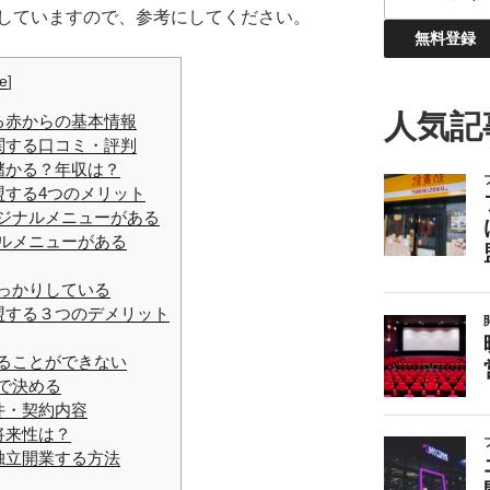
していますので、参考にしてください。
de
]
人気記
る赤からの基本情報
関する口コミ・評判
儲かる？年収は？
盟する4つのメリット
リジナルメニューがある
ナルメニューがある
しっかりしている
盟する３つのデメリット
めることができない
分で決める
件・契約内容
将来性は？
独立開業する方法