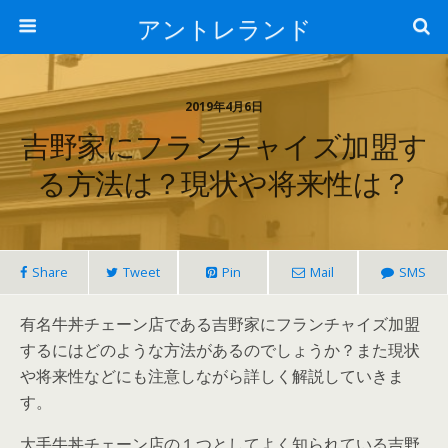
アントレランド
2019年4月6日
吉野家にフランチャイズ加盟す
る方法は？現状や将来性は？
Share
Tweet
Pin
Mail
SMS
有名牛丼チェーン店である吉野家にフランチャイズ加盟
するにはどのような方法があるのでしょうか？また現状
や将来性などにも注意しながら詳しく解説していきま
す。
大手牛丼チェーン店の１つとしてよく知られている吉野