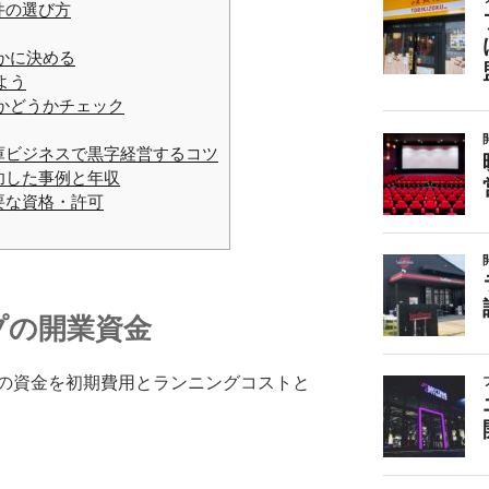
件の選び方
かに決める
よう
かどうかチェック
庫ビジネスで黒字経営するコツ
功した事例と年収
要な資格・許可
プの開業資金
の資金を初期費用とランニングコストと