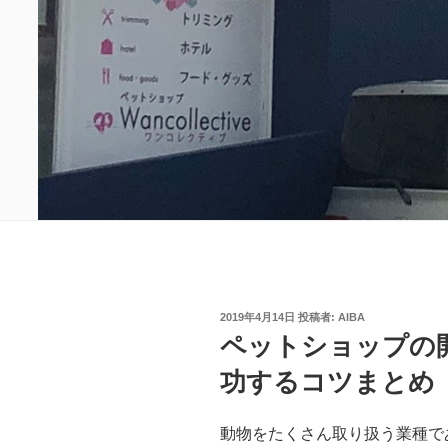
投
2019年4月14日
投稿者:
AIBA
稿
ペットショップの
日:
功するコツまとめ
動物をたくさん取り扱う業種で