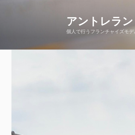
コ
ン
アントレラン
テ
ン
個人で行うフランチャイズモデ
ツ
へ
ス
キ
ッ
プ