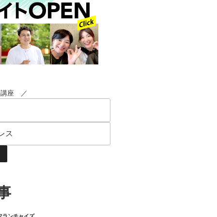
ル講座 ／
事