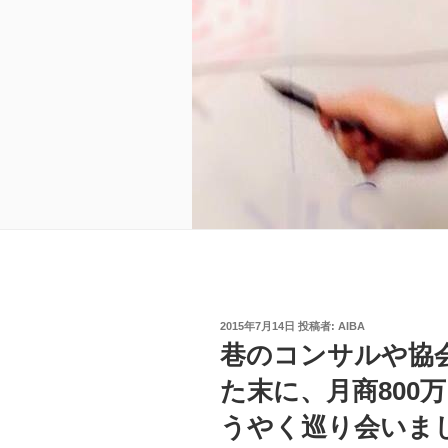
投
2015年7月14日
投稿者:
AIBA
稿
巷のコンサルや協
日:
た末に、月商800
うやく巡り会いま