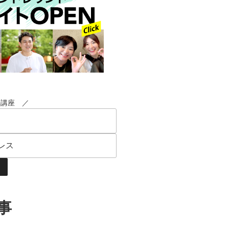
ル講座 ／
事