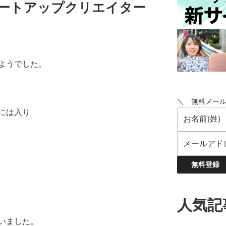
タートアップクリエイター
ようでした。
＼ 無料メー
には入り
人気記
いました。