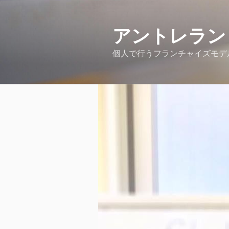
コ
ン
アントレラン
テ
ン
個人で行うフランチャイズモデ
ツ
へ
ス
キ
ッ
プ