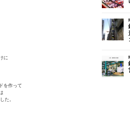
けに
ドを作って
は
した。