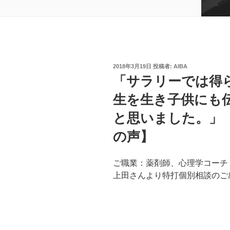
投
2018年3月19日
投稿者:
AIBA
稿
「サラリーでは得
日:
生を生き子供にも
と思いました。」
の声】
ご職業：薬剤師、心理学コーチ
上田さんより特打個別相談のご