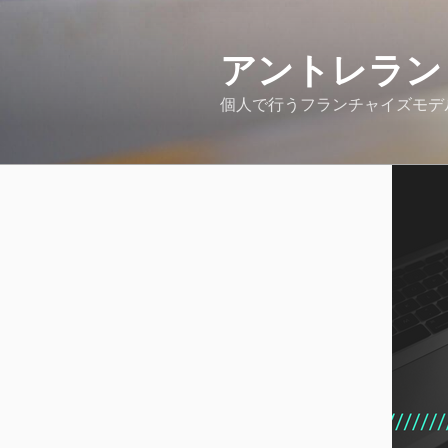
コ
ン
アントレラン
テ
ン
個人で行うフランチャイズモデ
ツ
へ
ス
キ
ッ
プ