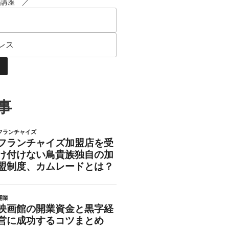
ル講座 ／
事