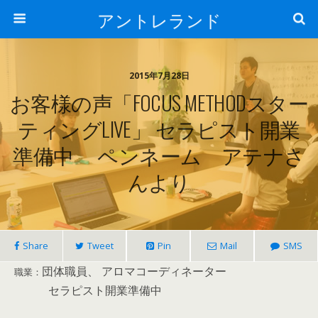
アントレランド
2015年7月28日
お客様の声「FOCUS METHODスター
ティングLIVE」 セラピスト開業
準備中 ペンネーム アテナさ
んより
Share
Tweet
Pin
Mail
SMS
団体職員、 アロマコーディネーター
職業：
セラピスト開業準備中