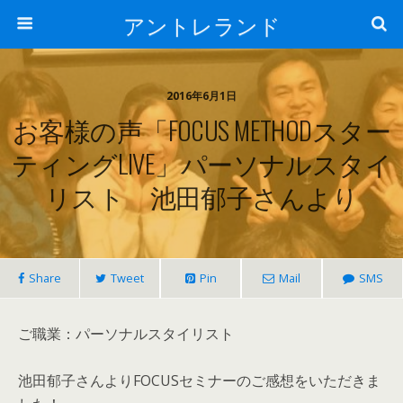
アントレランド
2016年6月1日
お客様の声「FOCUS METHODスター
ティングLIVE」パーソナルスタイ
リスト 池田郁子さんより
Share
Tweet
Pin
Mail
SMS
ご職業：パーソナルスタイリスト
池田郁子さんよりFOCUSセミナーのご感想をいただきま