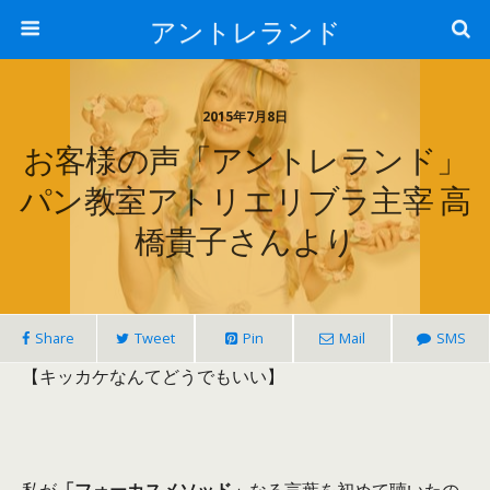
アントレランド
2015年7月8日
お客様の声「アントレランド」
パン教室アトリエリブラ主宰 高
橋貴子さんより
Share
Tweet
Pin
Mail
SMS
【キッカケなんてどうでもいい】