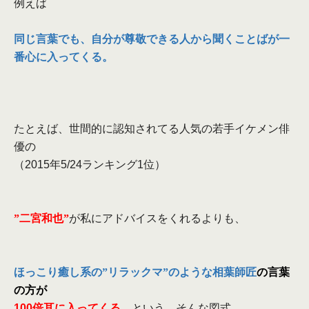
例えば
同じ言葉でも、
自分が尊敬できる人から聞くことばが一
番心に入ってくる。
たとえば、世間的に認知されてる人気の若手イケメン俳
優の
（
2015
年
5/24
ランキング
1
位）
”二宮和也”
が私にアドバイスをくれるよりも、
ほっこり癒し系の”リラックマ”のような相葉師匠
の言葉
の方が
100
倍耳に入ってくる
という、そんな図式。