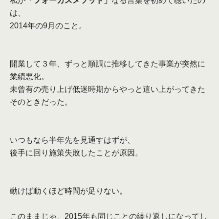
私が
「フォーカスメソッド」
なる言葉を初めて聴いたの
は、
2014
年の
9
月のこと。
開業して３年、ずっと順調に推移してきた事業が突然に
業績悪化。
未曾有の売り上げ低迷時期からやっと這い上がってきた
そのときだ
った。
いつもなら半年先を見通すはずが、
後手に回り施策失敗したことが原因。
動けば動くほど時間が足りない。
このままじゃ、
2015
年も同じことの繰り返しになってし