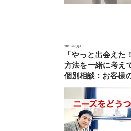
投
2018年3月4日
稿
「やっと出会えた
日:
方法を一緒に考え
個別相談：お客様