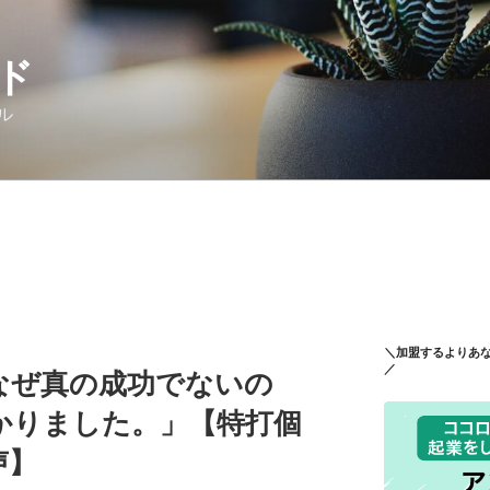
ド
ル
＼加盟するよりあ
／
なぜ真の成功でないの
かりました。」【特打個
声】