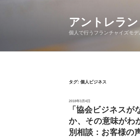
コ
ン
アントレラン
テ
ン
個人で行うフランチャイズモデ
ツ
へ
ス
キ
ッ
プ
タグ:
個人ビジネス
投
2018年3月4日
稿
「協会ビジネスが
日:
か、その意味がわ
別相談：お客様の