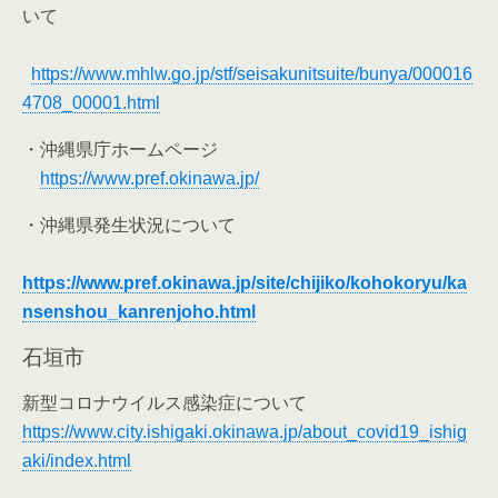
いて
https://www.mhlw.go.jp/stf/seisakunitsuite/bunya/000016
4708_00001.html
・沖縄県庁ホームページ
https://www.pref.okinawa.jp/
・沖縄県発生状況について
https://www.pref.okinawa.jp/site/chijiko/kohokoryu/ka
nsenshou_kanrenjoho.html
石垣市
新型コロナウイルス感染症について
https://www.city.ishigaki.okinawa.jp/about_covid19_ishig
aki/index.html