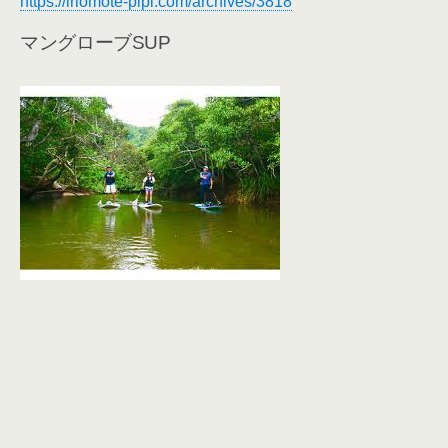
https://iriomote-pipi.com/archives/3818
マングローブSUP