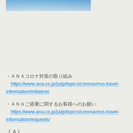
・ＡＮＡコロナ対策の取り組み
https://www.ana.co.jp/ja/jp/topics/coronavirus-travel-
information/initiative/
・ＡＮＡご搭乗に関するお客様へのお願い
https://www.ana.co.jp/ja/jp/topics/coronavirus-travel-
information/requests/
ＪＡＬ