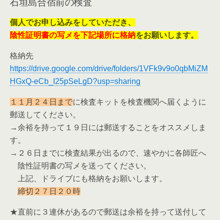
石垣島合宿前の検査
個人でお申し込みをしていただき、
陰性証明書の写メを下記場所に格納
をお願いします。
格納先
https://drive.google.com/drive/folders/1VFk9v9o0qbMiZM
HGxQ-eCb_I25pSeLgD?usp=sharing
１１月２４日まで
に検査キットを検査機関へ届くように
郵送してください。
→余裕を持って１９日には郵送することをオススメしま
す。
→２６日までに検査結果が出るので、速やかに各師匠へ
陰性証明書の写メを送ってください。
上記、ドライブにも格納をお願いします。
締切２７日２０時
★直前に３連休があるので郵送は余裕を持って送付して